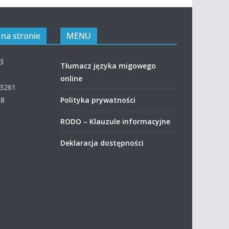
na stronie
MENU
 3
Tłumacz języka migowego
online
 3261
08
Polityka prywatności
RODO – Klauzule informacyjne
Deklaracja dostępności