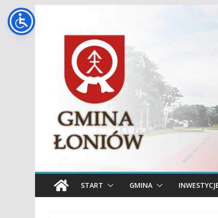
Przejdź
do
treści
START
GMINA
INWESTYCJ