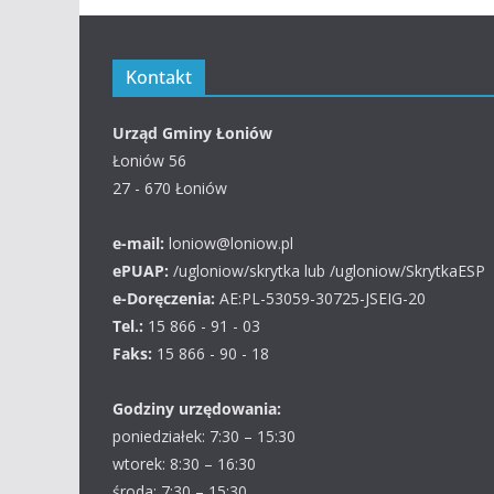
Kontakt
Urząd Gminy Łoniów
Łoniów 56
27 - 670 Łoniów
e-mail:
loniow@loniow.pl
ePUAP:
/ugloniow/skrytka lub /ugloniow/SkrytkaESP
e-Doręczenia:
AE:PL-53059-30725-JSEIG-20
Tel.:
15 866 - 91 - 03
Faks:
15 866 - 90 - 18
Godziny urzędowania:
poniedziałek: 7:30 – 15:30
wtorek: 8:30 – 16:30
środa: 7:30 – 15:30