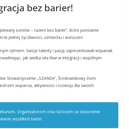
gracja bez barier!
piewany Łoniów – razem bez barier”, które ponownie
ze pełnej życzliwości, uśmiechu i wzruszeń.
ym rytmem. Swoje talenty i pasję zaprezentowali wspaniali
adniając, jak wielka siła tkwi w integracji i wspólnym
skie Stowarzyszenie „SZANSA”, Środowiskowy Dom
strzeń wsparcia, aktywności i rozwoju dla swoich
iekunom, Organizatorom oraz Gościom za stworzenie
wanie wszelkich barier.