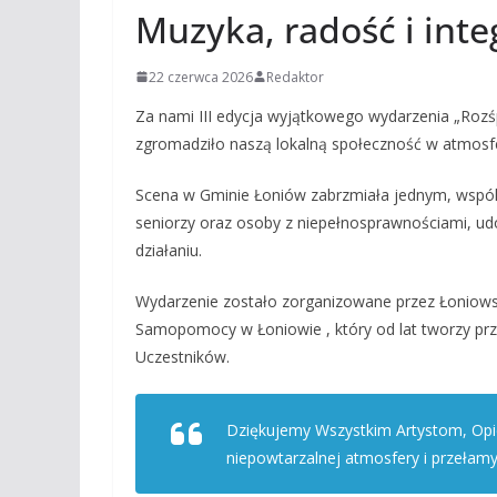
Muzyka, radość i inte
22 czerwca 2026
Redaktor
Za nami III edycja wyjątkowego wydarzenia „Rozś
zgromadziło naszą lokalną społeczność w atmosfer
Scena w Gminie Łoniów zabrzmiała jednym, wspóln
seniorzy oraz osoby z niepełnosprawnościami, udow
działaniu.
Wydarzenie zostało zorganizowane przez Łoniow
Samopomocy w Łoniowie , który od lat tworzy prze
Uczestników.
Dziękujemy Wszystkim Artystom, Op
niepowtarzalnej atmosfery i przełamy