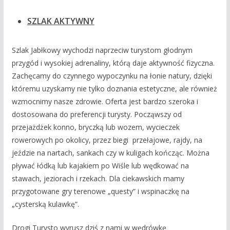
SZLAK AKTYWNY
Szlak Jabłkowy wychodzi naprzeciw turystom głodnym
przygód i wysokiej adrenaliny, którą daje aktywność fizyczna.
Zachęcamy do czynnego wypoczynku na łonie natury, dzięki
któremu uzyskamy nie tylko doznania estetyczne, ale również
wzmocnimy nasze zdrowie. Oferta jest bardzo szeroka i
dostosowana do preferencji turysty. Począwszy od
przejażdżek konno, bryczką lub wozem, wycieczek
rowerowych po okolicy, przez biegi przełajowe, rajdy, na
jeździe na nartach, sankach czy w kuligach kończąc. Można
pływać łódką lub kajakiem po Wiśle lub wędkować na
stawach, jeziorach i rzekach. Dla ciekawskich mamy
przygotowane gry terenowe „questy” i wspinaczkę na
„cysterską kulawkę”.
Drogi Turysto wyrusz dziś z nami w wędrówkę