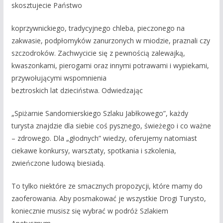
skosztujecie Państwo
koprzywnickiego, tradycyjnego chleba, pieczonego na
zakwasie, podpłomyków zanurzonych w miodzie, praznali czy
szczodroków. Zachwycicie się z pewnością zalewajką,
kwaszonkami, pierogami oraz innymi potrawami i wypiekami,
przywołującymi wspomnienia
beztroskich lat dzieciństwa. Odwiedzając
„Spiżarnie Sandomierskiego Szlaku Jabłkowego”, każdy
turysta znajdzie dla siebie coś pysznego, świeżego i co ważne
– zdrowego. Dla „głodnych” wiedzy, oferujemy natomiast
ciekawe konkursy, warsztaty, spotkania i szkolenia,
zwieńczone ludową biesiadą.
To tylko niektóre ze smacznych propozycji, które mamy do
zaoferowania. Aby posmakować je wszystkie Drogi Turysto,
koniecznie musisz się wybrać w podróż Szlakiem