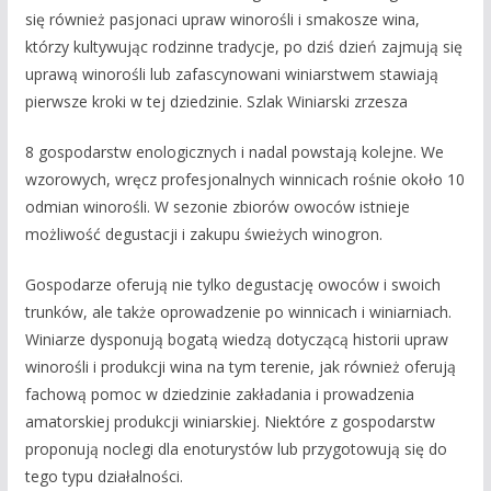
się również pasjonaci upraw winorośli i smakosze wina,
którzy kultywując rodzinne tradycje, po dziś dzień zajmują się
uprawą winorośli lub zafascynowani winiarstwem stawiają
pierwsze kroki w tej dziedzinie. Szlak Winiarski zrzesza
8 gospodarstw enologicznych i nadal powstają kolejne. We
wzorowych, wręcz profesjonalnych winnicach rośnie około 10
odmian winorośli. W sezonie zbiorów owoców istnieje
możliwość degustacji i zakupu świeżych winogron.
Gospodarze oferują nie tylko degustację owoców i swoich
trunków, ale także oprowadzenie po winnicach i winiarniach.
Winiarze dysponują bogatą wiedzą dotyczącą historii upraw
winorośli i produkcji wina na tym terenie, jak również oferują
fachową pomoc w dziedzinie zakładania i prowadzenia
amatorskiej produkcji winiarskiej. Niektóre z gospodarstw
proponują noclegi dla enoturystów lub przygotowują się do
tego typu działalności.