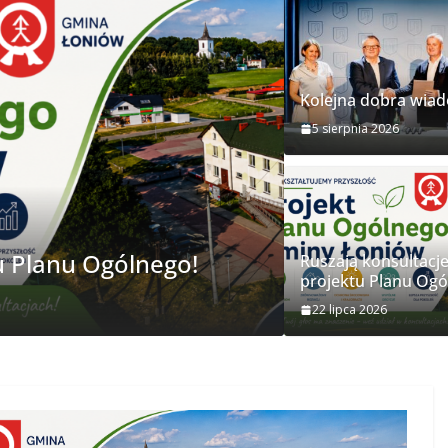
Kolejna dobra wia
5 sierpnia 2026
w przeszła Pielgrzymka Diecezji
Ruszają konsultacj
projektu Planu Ogó
22 lipca 2026