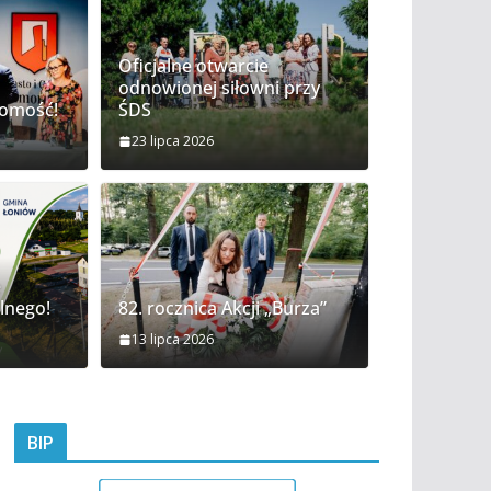
Oficjalne otwarcie
odnowionej siłowni przy
domość!
ŚDS
23 lipca 2026
e
lnego!
82. rocznica Akcji „Burza”
13 lipca 2026
BIP