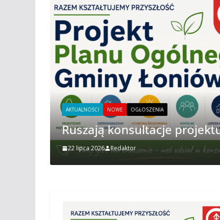
NOWE
Przez Gminę Łonió
u Ogólnego!
Sandomierskiej
5 sierpnia 2026
Redaktor