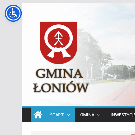
Przejdź
do
treści
START
GMINA
INWESTYCJ