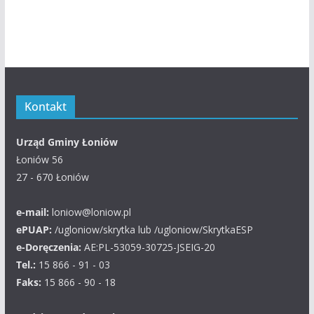
Kontakt
Urząd Gminy Łoniów
Łoniów 56
27 - 670 Łoniów
e-mail:
loniow@loniow.pl
ePUAP:
/ugloniow/skrytka lub /ugloniow/SkrytkaESP
e-Doręczenia:
AE:PL-53059-30725-JSEIG-20
Tel.:
15 866 - 91 - 03
Faks:
15 866 - 90 - 18