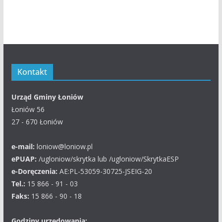
Kontakt
Urząd Gminy Łoniów
Łoniów 56
27 - 670 Łoniów
e-mail:
loniow@loniow.pl
ePUAP:
/ugloniow/skrytka lub /ugloniow/SkrytkaESP
e-Doręczenia:
AE:PL-53059-30725-JSEIG-20
Tel.:
15 866 - 91 - 03
Faks:
15 866 - 90 - 18
Godziny urzędowania: