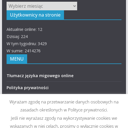
Archiwum
Użytkownicy na stronie
Aktualnie online: 12
Dzisiaj: 224
W tym tygodniu: 3429
W sumie: 2414276
MENU
Tłumacz języka migowego online
Polityka prywatności
RODO – Klauzule informacyjne
Wyrażam zgodę na przetwarzanie danych osobowych na
zasadach określonych w Polityce prywatności.
Deklaracja dostępności
Jeśli nie wyrażasz zgody na wykorzystywanie cookies we
wskazanych w niej celach, prosimy o wyłącznie cookies w