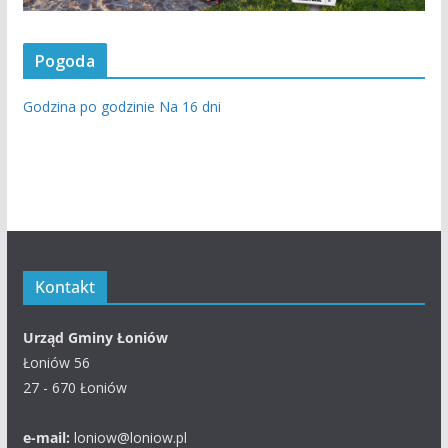
Pogoda
Godzina po godzinie
Na 16 dni
Kontakt
Urząd Gminy Łoniów
Łoniów 56
27 - 670 Łoniów
e-mail:
loniow@loniow.pl