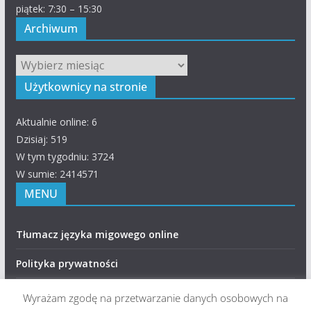
piątek: 7:30 – 15:30
Archiwum
Archiwum
Użytkownicy na stronie
Aktualnie online: 6
Dzisiaj: 519
W tym tygodniu: 3724
W sumie: 2414571
MENU
Tłumacz języka migowego online
Polityka prywatności
RODO – Klauzule informacyjne
Wyrażam zgodę na przetwarzanie danych osobowych na