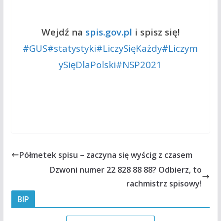
Wejdź na
spis.gov.pl
i spisz się!
#GUS
#statystyki
#LiczySięKażdy
#Liczym
ySięDlaPolski
#NSP2021
Półmetek spisu – zaczyna się wyścig z czasem
Dzwoni numer 22 828 88 88? Odbierz, to
rachmistrz spisowy!
BIP