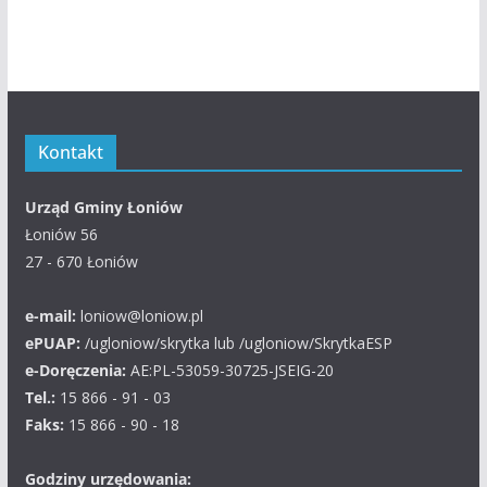
Kontakt
Urząd Gminy Łoniów
Łoniów 56
27 - 670 Łoniów
e-mail:
loniow@loniow.pl
ePUAP:
/ugloniow/skrytka lub /ugloniow/SkrytkaESP
e-Doręczenia:
AE:PL-53059-30725-JSEIG-20
Tel.:
15 866 - 91 - 03
Faks:
15 866 - 90 - 18
Godziny urzędowania: