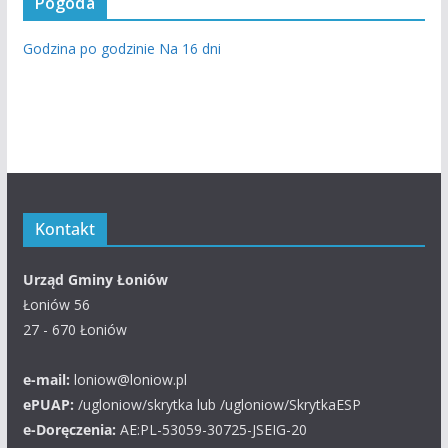
Pogoda
Godzina po godzinie
Na 16 dni
Kontakt
Urząd Gminy Łoniów
Łoniów 56
27 - 670 Łoniów
e-mail:
loniow@loniow.pl
ePUAP:
/ugloniow/skrytka lub /ugloniow/SkrytkaESP
e-Doręczenia:
AE:PL-53059-30725-JSEIG-20