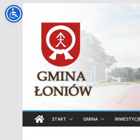
Przejdź
do
treści
START
GMINA
INWESTYCJ