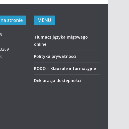
na stronie
MENU
 8
Tłumacz języka migowego
online
 3269
16
Polityka prywatności
RODO – Klauzule informacyjne
Deklaracja dostępności