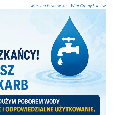
Martyna Pawłowska – Wójt Gminy Łoniów