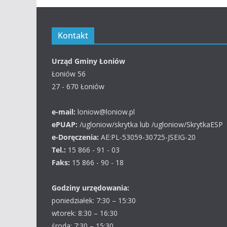
Kontakt
Urząd Gminy Łoniów
Łoniów 56
27 - 670 Łoniów
e-mail:
loniow@loniow.pl
ePUAP:
/ugloniow/skrytka lub /ugloniow/SkrytkaESP
e-Doręczenia:
AE:PL-53059-30725-JSEIG-20
Tel.:
15 866 - 91 - 03
Faks:
15 866 - 90 - 18
Godziny urzędowania:
poniedziałek: 7:30 – 15:30
wtorek: 8:30 – 16:30
środa: 7:30 – 15:30