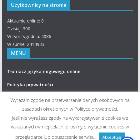
Użytkownicy na stronie
Aktualnie online: 8
Dzisiaj: 300
W tym tygodniu: 4086
W sumie: 2414933
MENU
Tłumacz języka migowego online
Polityka prywatności
RODO – Klauzule informacyjne
Wyrażam zgodę na przetwarzanie danych osobowych na
zasadach określonych w Polityce prywatności.
Deklaracja dostępności
Jeśli nie wyrażasz zgody na wykorzystywanie cookies we
wskazanych w niej celach, prosimy o wyłącznie cookies w
przeglądarce lub opuszczenie serwisu.
Akceptuję