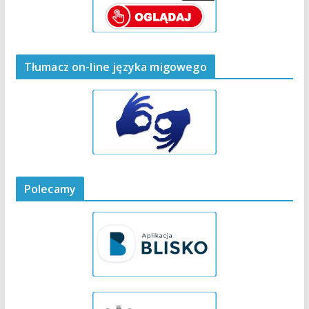
Tłumacz on-line języka migowego
Polecamy