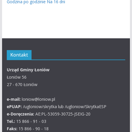
Godzina po godzinie
Na 16 dni
Kontakt
Urząd Gminy Łoniów
Łoniów 56
27 - 670 Łoniów
e-mail:
loniow@loniow.pl
ePUAP:
/ugloniow/skrytka lub /ugloniow/SkrytkaESP
e-Doręczenia:
AE:PL-53059-30725-JSEIG-20
Tel.:
15 866 - 91 - 03
Faks:
15 866 - 90 - 18