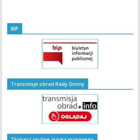
BIP
Transmisje obrad Rady Gminy
Tłumacz on-line języka migowego