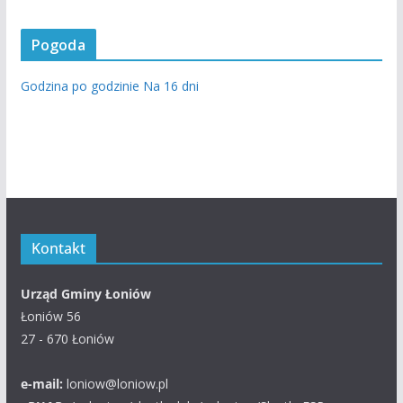
Pogoda
Godzina po godzinie
Na 16 dni
Kontakt
Urząd Gminy Łoniów
Łoniów 56
27 - 670 Łoniów
e-mail:
loniow@loniow.pl