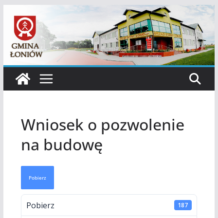
Przejdź
do
treści
Wniosek o pozwolenie
na budowę
Pobierz
Pobierz
187