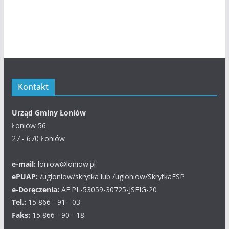
Kontakt
Urząd Gminy Łoniów
Łoniów 56
27 - 670 Łoniów
e-mail:
loniow@loniow.pl
ePUAP:
/ugloniow/skrytka lub /ugloniow/SkrytkaESP
e-Doręczenia:
AE:PL-53059-30725-JSEIG-20
Tel.:
15 866 - 91 - 03
Faks:
15 866 - 90 - 18